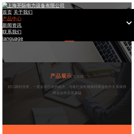
首页
关于我们
产品中心
新闻资讯
产品中心
联系我们
language
产品展示
/CASE
好口碑好信誉，一直走在行业的前方，与各行业长期保持商业合作关系保持
商业合作关系基础